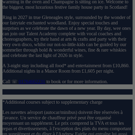
warming in the oven and Champagne is sitting on ice. Welcome to
the biggest, most luxurious festive family house party in Scotland!
Ring in 2027 in true Gleneagles style, surrounded by the wonder of
our fairytale enchanted woodland. Enjoy special touches and
surprises as we celebrate the dawn of a new year. By day, wee ones
can join our Talent Academy complete with vocal coaches and
choreographers, try their hand at arts & crafts and party with their
very own disco, whilst our not-so-little-kids can be guided by our
sommelier through bold & wonderful wines, fine & rare whiskies
and celebrate the last light of 2026 in style.
A 3-night stay including all food* and entertainment from £10,860.
Additional nights in a Manor Room from £1,605 per night.
Call ☏
01764662231
to book or for more information.
*Additional courses subject to supplementary charge
Les navettes aéroport (autocar/minibus) doivent être réservées à
l'avance. Un service de chauffeur privé peut être organisé
moyennant un supplément. Le prix comprend la TVA et tous les
repas et divertissements, à l'exception des plats du menu comportant
un supplément et du dîner à l'Andrew Fairlie qui entraîne lui aussi