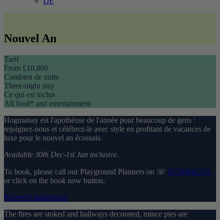
DE
Nouvel An
Tarif
From £10,860
Combien de nuits
Three-night stay
Ce qui est inclus
All food* and entertainment
Hogmanay est l'apothéose de l'année pour beaucoup de gens :
rejoignez-nous et célébrez-le avec style en profitant de vacances de
luxe pour le nouvel an écossais.
Available 30th Dec-1st Jan inclusive.
To book, please call our Playground Planners on ☏
01764662231
or click on the book now button.
Réserver maintenant
The fires are stoked and hallways decorated, mince pies are