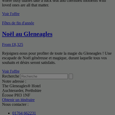
where busy diaries take a back seat and cherished moments with
loved ones are all that matter.
Voir l'offre
Fêtes de fin d'année
Noël au Gleneagles
From £8,325
Rejoignez-nous pour profiter de toute la magie du Gleneagles ! Une
escapade de Noël généreuse et magique, durant laquelle tous vos
souhaits et désirs seront satisfaits.
Voir l'offre
Recherche
Notre adresse :
The Gleneagles® Hotel
Auchterarder, Perthshire
Écosse PH3 1NF
Obtenir un itinéraire
Nous contacter :
01764 662231