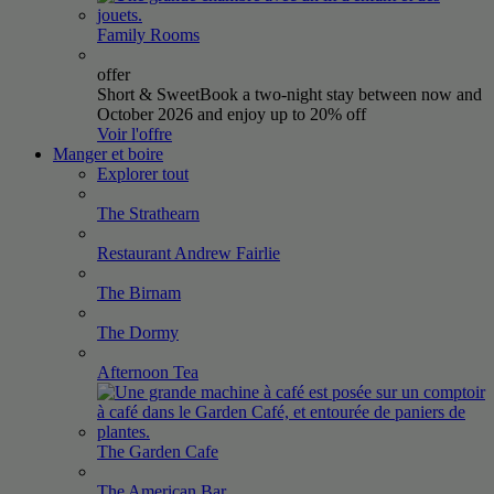
Family
Rooms
offer
Short & Sweet
Book a two-night stay between now and
October 2026 and enjoy up to 20% off
Voir l'offre
Manger et boire
Explorer tout
The
Strathearn
Restaurant Andrew
Fairlie
The
Birnam
The
Dormy
Afternoon
Tea
The Garden
Cafe
The American
Bar