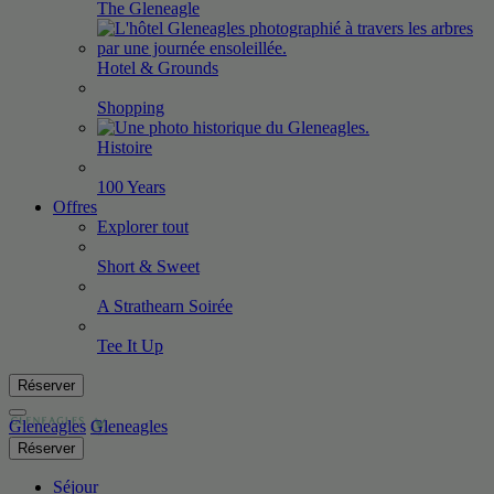
The
Gleneagle
Hotel &
Grounds
Shopping
Histoire
100
Years
Offres
Explorer tout
Short &
Sweet
A Strathearn
Soirée
Tee It
Up
Réserver
Gleneagles
Gleneagles
Réserver
Séjour