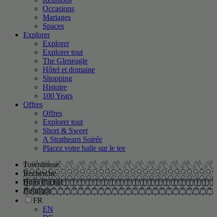
Occasions
Mariages
Spaces
Explorer
Explorer
Explorer tout
The Gleneagle
Hôtel et domaine
Shopping
Histoire
100 Years
Offres
Offres
Explorer tout
Short & Sweet
A Strathearn Soirée
Placez votre balle sur le tee
Townhouse
Recherche
Bons d'achat
Boutique
FR
EN