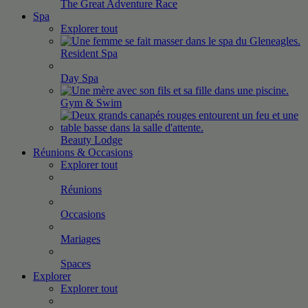
The Great Adventure
Race
Spa
Explorer tout
Resident
Spa
Day
Spa
Gym &
Swim
Beauty
Lodge
Réunions & Occasions
Explorer tout
Réunions
Occasions
Mariages
Spaces
Explorer
Explorer tout