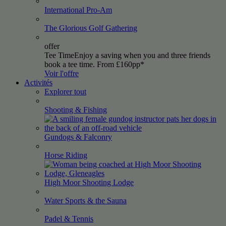
International
Pro-Am
The Glorious Golf
Gathering
offer
Tee Time
Enjoy a saving when you and three friends
book a tee time. From £160pp*
Voir l'offre
Activités
Explorer tout
Shooting &
Fishing
Gundogs &
Falconry
Horse
Riding
High Moor Shooting
Lodge
Water Sports & the
Sauna
Padel &
Tennis