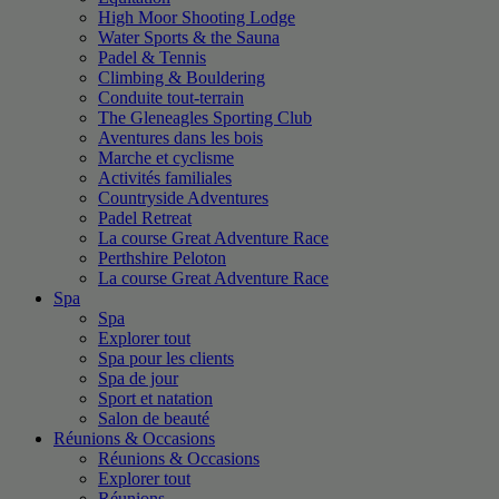
High Moor Shooting Lodge
Water Sports & the Sauna
Padel & Tennis
Climbing & Bouldering
Conduite tout-terrain
The Gleneagles Sporting Club
Aventures dans les bois
Marche et cyclisme
Activités familiales
Countryside Adventures
Padel Retreat
La course Great Adventure Race
Perthshire Peloton
La course Great Adventure Race
Spa
Spa
Explorer tout
Spa pour les clients
Spa de jour
Sport et natation
Salon de beauté
Réunions & Occasions
Réunions & Occasions
Explorer tout
Réunions